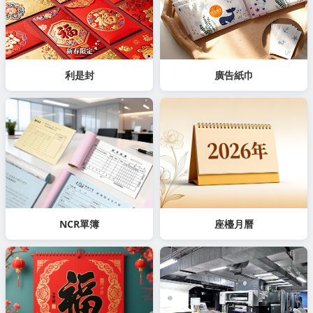
利是封
廣告紙巾
NCR單簿
座檯月曆