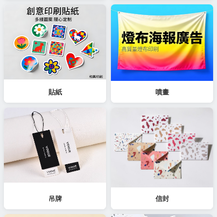
貼紙
噴畫
吊牌
信封